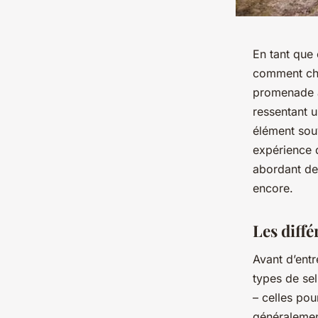
En tant que 
comment choi
promenade à
ressentant u
élément sou
expérience d
abordant des
encore.
Les diffé
Avant d’entr
types de sel
– celles pou
généralemen