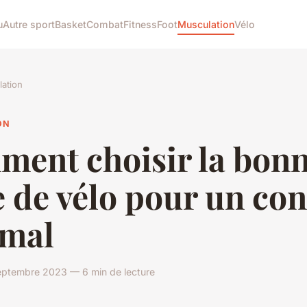
u
Autre sport
Basket
Combat
Fitness
Foot
Musculation
Vélo
ation
ON
ment choisir la bon
e de vélo pour un con
imal
eptembre 2023 — 6 min de lecture