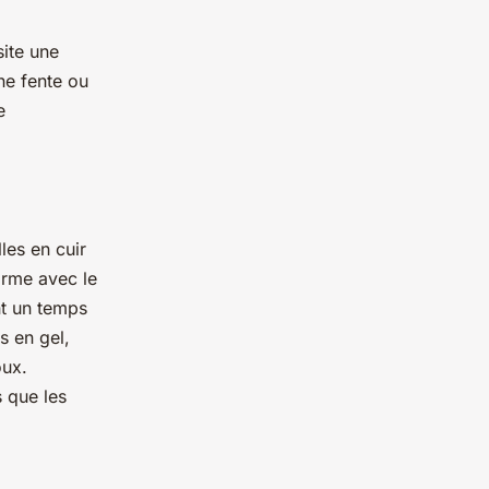
ite une
ne fente ou
e
les en cuir
orme avec le
nt un temps
s en gel,
oux.
s que les