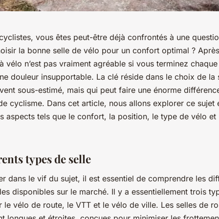
cyclistes, vous êtes peut-être déjà confrontés à une questio
sir la bonne selle de vélo pour un confort optimal ? Après
 vélo n’est pas vraiment agréable si vous terminez chaque 
ne douleur insupportable. La clé réside dans le choix de la s
vent sous-estimé, mais qui peut faire une énorme différenc
e cyclisme. Dans cet article, nous allons explorer ce sujet e
 aspects tels que le confort, la position, le type de vélo et
rents types de selle
er dans le vif du sujet, il est essentiel de comprendre les dif
les disponibles sur le marché. Il y a essentiellement trois ty
r le vélo de route, le VTT et le vélo de ville. Les selles de r
t longues et étroites, conçues pour minimiser les frotteme