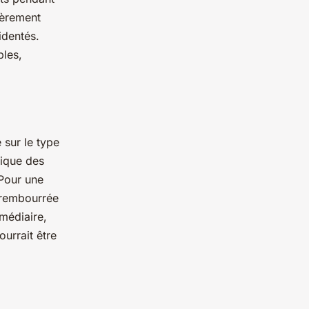
gèrement
identés.
bles,
 sur le type
pique des
 Pour une
s rembourrée
rmédiaire,
urrait être