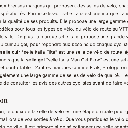
e nombreuses marques qui proposent des selles de vélo, ch
spécificités. Parmi celles-ci, selle Italia est une marque ital
 la qualité de ses produits. Elle propose une large gamme d
dèles pour tous les types de vélo, du vélo de route au VTT
de ville. De plus, la marque selle Italia propose une grande 
u cuir au gel, pour répondre aux besoins de chaque cyclist
selle cuir
"selle Italia Flite" est une selle de vélo de route l
tandis que la
selle gel
"selle Italia Man Gel Flow" est une sel
et confortable. D’autres marques comme Fizik, Prologo ou
galement une large gamme de selles de vélo de qualité. Il 
e consulter les avis des autres cyclistes avant de faire vo
ion
n, le choix de la selle de vélo est une étape cruciale pour g
mal lors de vos sorties à vélo. Que vous pratiquiez le vélo d
lo de ville, il est primordial de sélectionner une selle adapt