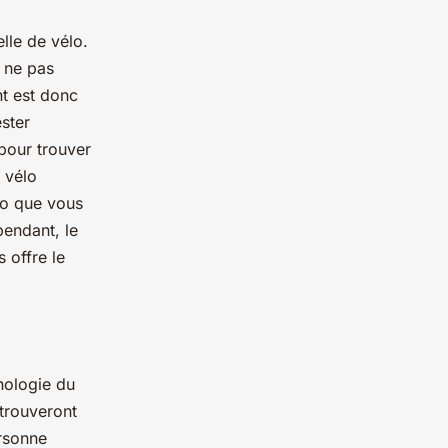
elle de vélo.
t ne pas
nt est donc
ster
 pour trouver
e vélo
lo que vous
pendant, le
s offre le
hologie du
 trouveront
rsonne