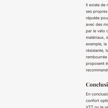
Il existe d
ses propres 
réputée pour
avec des mo
par le vélo 
matériaux, d
exemple, la
résistante, 
rembourrée 
proposent é
recommandé d
Conclus
En conclusio
confort opti
VTT ou le vé