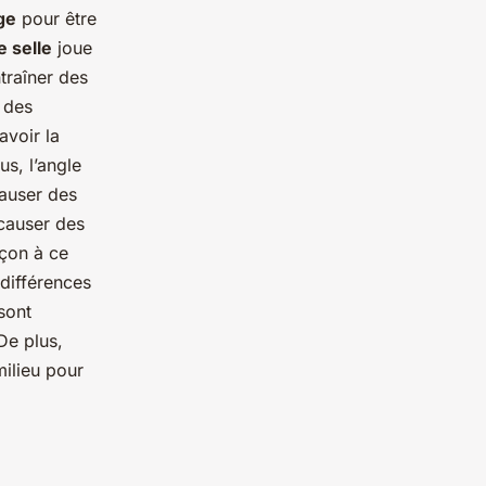
rge
pour être
e selle
joue
traîner des
 des
avoir la
us, l’angle
causer des
 causer des
açon à ce
 différences
sont
De plus,
ilieu pour