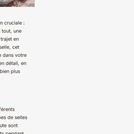
n cruciale :
 tout, une
trajet en
elle, cet
e dans votre
n détail, en
 bien plus
férents
pes de selles
oute sont
nts pendant