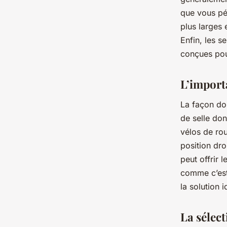
que vous pé
plus larges 
Enfin, les se
conçues pou
L’importa
La façon don
de selle don
vélos de rou
position dro
peut offrir 
comme c’est 
la solution i
La sélect