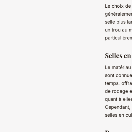
Le choix de
généralemen
selle plus l
un trou au m
particulière
Selles en
Le matériau 
sont connues
temps, offra
de rodage et
quant à elle
Cependant, e
selles en cui