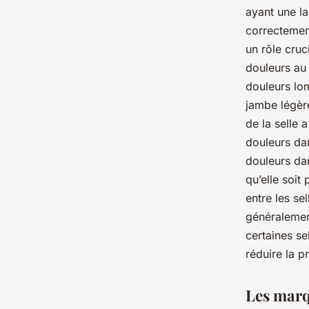
ayant une l
correctement
un rôle cruc
douleurs au
douleurs lom
jambe légère
de la selle 
douleurs dan
douleurs dan
qu’elle soit
entre les s
généralement
certaines s
réduire la p
Les marq