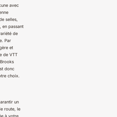
acune avec
ienne
e selles,
, en passant
variété de
e. Par
égère et
le de VTT
 Brooks
est donc
tre choix.
arantir un
e route, le
ée à votre