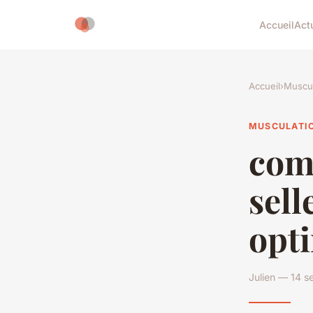
Accueil
Act
Accueil
›
Muscul
MUSCULATI
com
sell
opt
Julien — 14 s