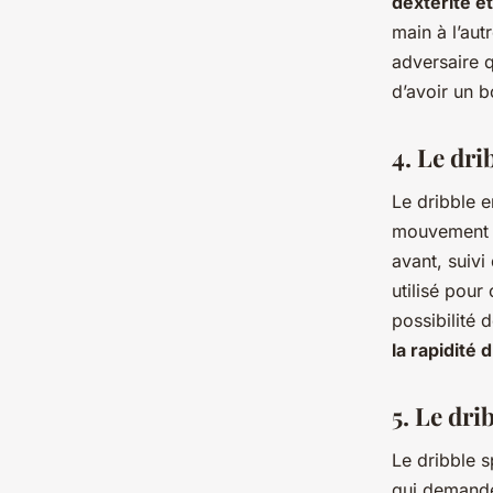
dextérité e
main à l’aut
adversaire q
d’avoir un b
4. Le dri
Le dribble e
mouvement av
avant, suiv
utilisé pour
possibilité 
la rapidité 
5. Le dri
Le dribble 
qui demande 