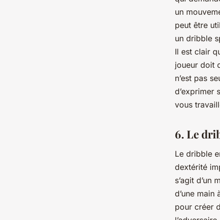
un mouvemen
peut être ut
un dribble s
Il est clair
joueur doit 
n’est pas se
d’exprimer s
vous travail
6. Le dri
Le dribble e
dextérité im
s’agit d’un 
d’une main à
pour créer 
l’adversair