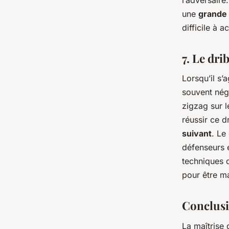
une
grande 
difficile à a
7. Le dri
Lorsqu’il s’
souvent négl
zigzag sur l
réussir ce d
suivant
. Le
défenseurs e
techniques d
pour être ma
Conclus
La maîtrise 