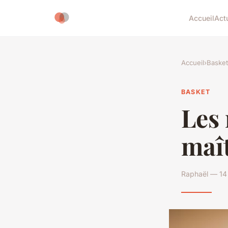
Accueil
Act
Accueil
›
Basket
BASKET
Les 
maît
Raphaël — 14