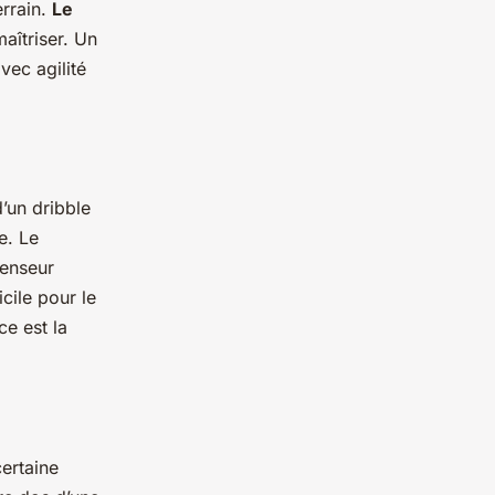
errain.
Le
aîtriser. Un
vec agilité
d’un dribble
e. Le
fenseur
cile pour le
ce est la
ertaine