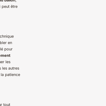
 peut être
echnique
bler en
clé pour
vement
er les
 les autres
 la patience
r tout