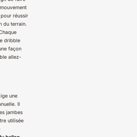
e mouvement
 pour réussir
 du terrain.
. Chaque
e dribble
 une façon
ble allez-
xige une
uelle. Il
ses jambes
re utilisée
e
du ballon
,