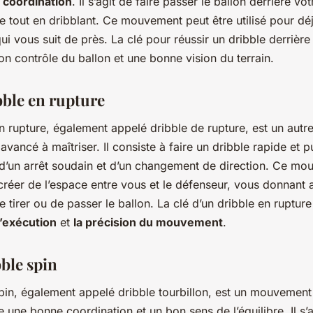
t coordination
. Il s’agit de faire passer le ballon derrière vo
re tout en dribblant. Ce mouvement peut être utilisé pour dé
ui vous suit de près. La clé pour réussir un dribble derrière
on contrôle du ballon et une bonne vision du terrain.
bble en rupture
n rupture, également appelé dribble de rupture, est un autr
ancé à maîtriser. Il consiste à faire un dribble rapide et p
i d’un arrêt soudain et d’un changement de direction. Ce mo
 créer de l’espace entre vous et le défenseur, vous donnant a
de tirer ou de passer le ballon. La clé d’un dribble en rupture
d’exécution
et
la précision du mouvement
.
bble spin
spin, également appelé dribble tourbillon, est un mouvemen
une bonne coordination et un bon sens de l’équilibre. Il s’a