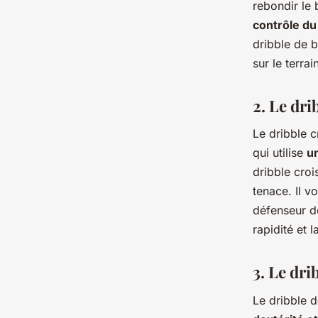
rebondir le 
contrôle du
dribble de 
sur le terra
2. Le dri
Le dribble c
qui utilise
u
dribble croi
tenace. Il v
défenseur de
rapidité et 
3. Le dri
Le dribble 