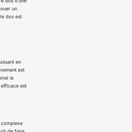
tre dos d’une
jouer un
 le dos est
e
uissant en
uvement est
insi la
 efficace est
t complexe
git de faire