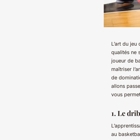
L’art du jeu
qualités ne 
joueur de ba
maîtriser l’
de dominatio
allons passe
vous permett
1. Le dri
L’apprentis
au basketbal