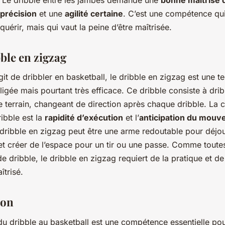
précision
et une
agilité certaine
. C’est une compétence qui
cquérir, mais qui vaut la peine d’être maîtrisée.
bble en zigzag
agit de dribbler en basketball, le dribble en zigzag est une t
igée mais pourtant très efficace. Ce dribble consiste à drib
e terrain, changeant de direction après chaque dribble. La 
ribble est la
rapidité d’exécution
et l’
anticipation du mou
 dribble en zigzag peut être une arme redoutable pour déjou
t créer de l’espace pour un tir ou une passe. Comme toutes
e dribble, le dribble en zigzag requiert de la pratique et de
îtrisé.
ion
du dribble au basketball est une compétence essentielle pou