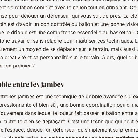
t de rotation complet avec le ballon tout en dribblant. C
ilisé pour déjouer un défenseur qui vous suit de près. La clé
pin est d’avoir un bon contrôle du ballon et une bonne vision
 que le dribble est une compétence essentielle au basketball
donc travailler sans relâche pour maîtriser ces techniques. L
ulement un moyen de se déplacer sur le terrain, mais aussi
a créativité et sa personnalité sur le terrain. Alors, quel drib
ler en premier ?
bble entre les jambes
ntre les jambes est une technique de dribble avancée qui e
pressionnante et bien sûr, une bonne coordination oculo-man
mouvement dans lequel le joueur fait passer le ballon entre 
 l’autre tout en se déplaçant. C’est une technique qui peut êt
de l’espace, déjouer un défenseur ou simplement surprendr
e. Le dribble entre les jambes demande une
bonne maîtrise 