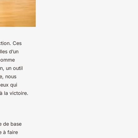
ction. Ces
les d’un
t comme
n, un outil
e, nous
ceux qui
 la victoire.
e de base
e à faire