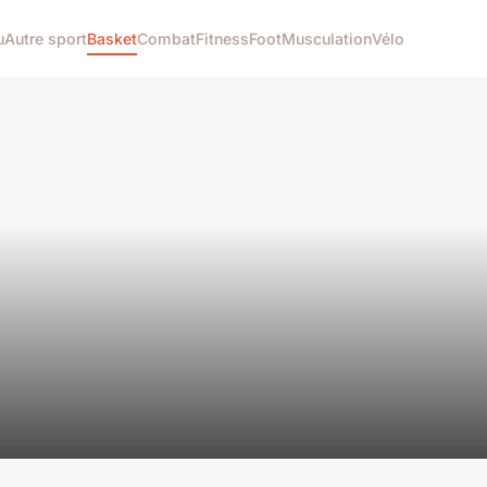
u
Autre sport
Basket
Combat
Fitness
Foot
Musculation
Vélo