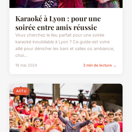
Karaoké à Lyon : pour une
soirée entre amis réussie
Vous cherchez le lieu parfait pour une soirée
karaoké inoubliable à Lyon ? Ce guide est votre
allié pour dénicher les bars et salles où ambiance,
choi...
19 mai 2024
3 min de lecture →
ACTU