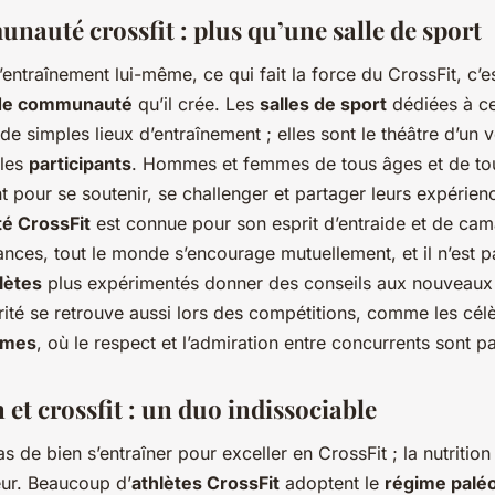
nauté crossfit : plus qu’une salle de sport
’entraînement lui-même, ce qui fait la force du CrossFit, c’es
 de communauté
qu’il crée. Les
salles de sport
dédiées à ce
de simples lieux d’entraînement ; elles sont le théâtre d’un vé
 les
participants
. Hommes et femmes de tous âges et de t
t pour se soutenir, se challenger et partager leurs expérien
 CrossFit
est connue pour son esprit d’entraide et de cam
nces, tout le monde s’encourage mutuellement, et il n’est p
lètes
plus expérimentés donner des conseils aux nouveaux
rité se retrouve aussi lors des compétitions, comme les cél
ames
, où le respect et l’admiration entre concurrents sont p
 et crossfit : un duo indissociable
pas de bien s’entraîner pour exceller en CrossFit ; la nutrition
eur. Beaucoup d’
athlètes CrossFit
adoptent le
régime palé