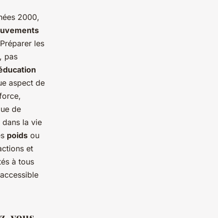
nées 2000,
uvements
 Préparer les
, pas
éducation
ue aspect de
force,
que de
 dans la vie
es
poids
ou
actions et
és à tous
 accessible
ez-vous