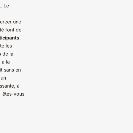
. Le
 créer une
té font de
ticipants
.
te les
 de la
 à la
it sans en
 un
issante, à
s, êtes-vous