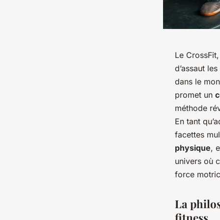
Le CrossFit,
d’assaut le
dans le mon
promet un
c
méthode rév
En tant qu’
facettes mul
physique
, 
univers où
force motric
La philos
fitness