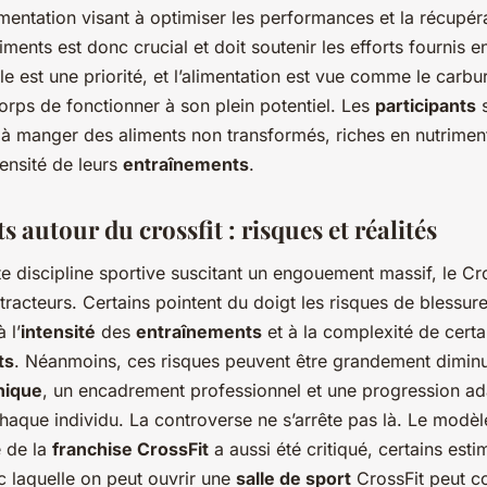
mentation visant à optimiser les performances et la récupér
iments est donc crucial et doit soutenir les efforts fournis en
e est une priorité, et l’alimentation est vue comme le carbu
rps de fonctionner à son plein potentiel. Les
participants
s
à manger des aliments non transformés, riches en nutrimen
tensité de leurs
entraînements
.
s autour du crossfit : risques et réalités
 discipline sportive suscitant un engouement massif, le Cro
tracteurs. Certains pointent du doigt les risques de blessur
 l’
intensité
des
entraînements
et à la complexité de certa
ts
. Néanmoins, ces risques peuvent être grandement dimin
nique
, un encadrement professionnel et une progression a
aque individu. La controverse ne s’arrête pas là. Le modèl
 de la
franchise CrossFit
a aussi été critiqué, certains esti
c laquelle on peut ouvrir une
salle de sport
CrossFit peut c