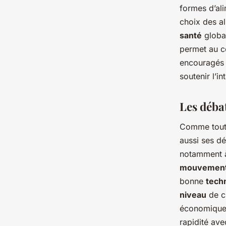
formes d’ali
choix des al
santé
global
permet au co
encouragés 
soutenir l’in
Les débat
Comme toute
aussi ses dé
notamment à
mouvemen
bonne
tech
niveau
de ch
économique
rapidité ave