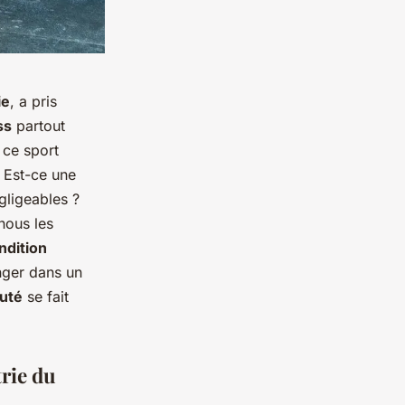
ie
, a pris
ss
partout
ce sport
? Est-ce une
gligeables ?
nous les
ndition
onger dans un
uté
se fait
trie du