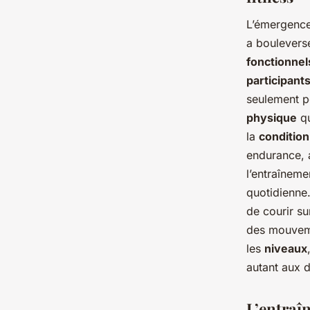
L’émergence
a bouleversé
fonctionnel
participant
seulement po
physique
qu
la
conditio
endurance, a
l’entraînem
quotidienne
de courir su
des mouveme
les
niveaux
autant aux 
L’entraîn