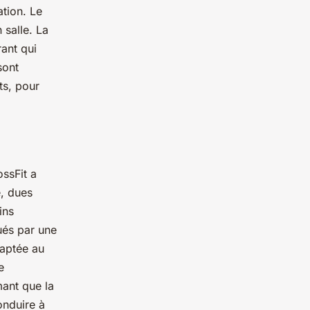
ation. Le
 salle. La
rant qui
ont
ts, pour
ssFit a
e, dues
ins
ués par une
daptée au
e
mant que la
onduire à