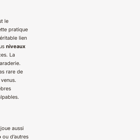
t le
tte pratique
ritable lien
ous
niveaux
ces. La
araderie.
as rare de
 venus.
èbres
alpables.
 joue aussi
o
ou d’autres