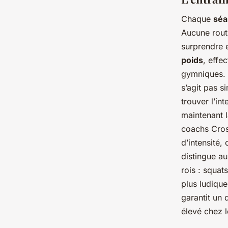
Chaque
séa
Aucune routi
surprendre 
poids
, effe
gymniques. 
s’agit pas 
trouver l’in
maintenant 
coachs Cross
d’intensité,
distingue au
rois : squat
plus ludiqu
garantit un
élevé chez 