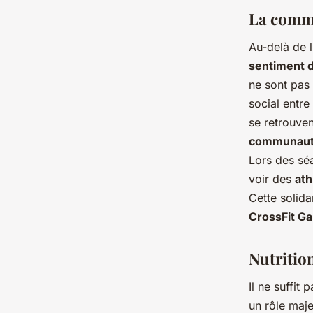
La commu
Au-delà de l
sentiment
ne sont pas 
social entre
se retrouven
communauté
Lors des séa
voir des
ath
Cette solida
CrossFit G
Nutrition
Il ne suffit 
un rôle maj