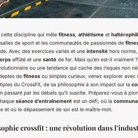
 cette discipline qui mêle
fitness
,
athlétisme
et
haltérophil
s salles de sport et les communautés de passionnés de
fitne
de. Avec des exercices variés et une
intensité
hors norme, 
orps
affûté et une
santé
de fer. Mais qu’en est-il vraiment 
olutionnaire ou une tendance qui cache des risques non né
adeptes de
fitness
ou simples curieux, venez explorer avec 
tiples du CrossFit, de sa philosophie à son impact sur la
co
en passant par les débats qu’il suscite. Préparez-vous à pl
 chaque
séance d’entraînement
est un défi, où la
communa
e et où le dépassement de soi est le maître-mot.
ophie crossfit : une révolution dans l’indus