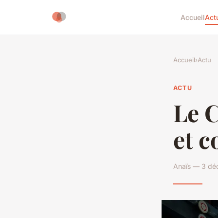
Accueil
Act
Accueil
›
Actu
ACTU
Le C
et c
Anaïs — 3 dé