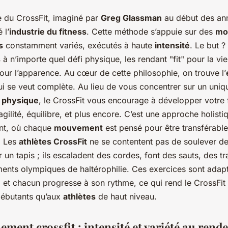
 du CrossFit, imaginé par
Greg Glassman
au début des an
 l’
industrie du fitness
. Cette méthode s’appuie sur des
mo
s
constamment variés, exécutés à haute
intensité
. Le but ?
s
à n’importe quel défi physique, les rendant "fit" pour la vie
ur l’apparence. Au cœur de cette philosophie, on trouve l’
i se veut complète. Au lieu de vous concentrer sur un uniq
n physique
, le CrossFit vous encourage à développer votre 
gilité, équilibre, et plus encore. C’est une approche holisti
ent, où chaque
mouvement
est pensé pour être transférable
. Les
athlètes CrossFit
ne se contentent pas de soulever d
r un tapis ; ils escaladent des cordes, font des sauts, des tr
nts olympiques de haltérophilie. Ces exercices sont adapt
, et chacun progresse à son rythme, ce qui rend le CrossFit
débutants qu’aux
athlètes
de haut niveau.
ement crossfit : intensité et variété au rend