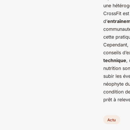
une hétérogé
CrossFit es
d’
entraîne
communauté 
cette prati
Cependant, 
conseils d’e
technique
,
nutrition so
subir les év
néophyte d
condition de
prêt à relev
Actu