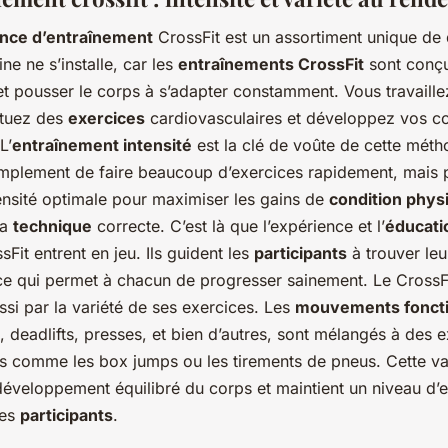
nce d’entraînement
CrossFit est un assortiment unique de 
ne ne s’installe, car les
entraînements CrossFit
sont conç
et pousser le corps à s’adapter constamment. Vous travaill
ctuez des
exercices
cardiovasculaires et développez vos 
L’
entraînement intensité
est la clé de voûte de cette métho
simplement de faire beaucoup d’exercices rapidement, mais 
tensité optimale pour maximiser les gains de
condition phys
la
technique
correcte. C’est là que l’expérience et l’
éducati
Fit entrent en jeu. Ils guident les
participants
à trouver leu
 ce qui permet à chacun de progresser sainement. Le CrossF
ssi par la variété de ses exercices. Les
mouvements foncti
s, deadlifts, presses, et bien d’autres, sont mélangés à des 
es comme les box jumps ou les tirements de pneus. Cette va
 développement équilibré du corps et maintient un niveau d
les
participants
.