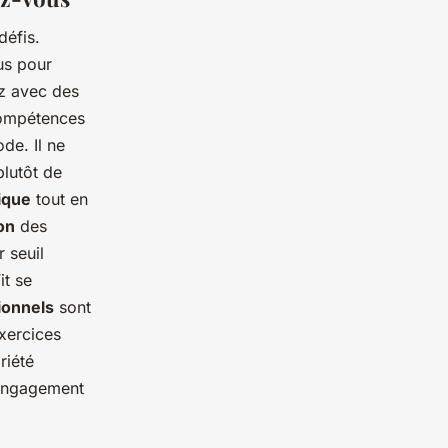
défis.
us pour
ez avec des
compétences
de. Il ne
plutôt de
ique
tout en
on
des
r seuil
it se
onnels
sont
exercices
riété
’engagement