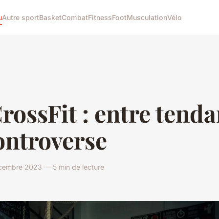
u
Autre sport
Basket
Combat
Fitness
Foot
Musculation
Vélo
rossFit : entre tend
ontroverse
cembre 2023 — 5 min de lecture